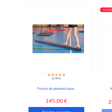
- 10,00 
12 Avis
Poutre de gymnastique...
K
Prix
P
145,00 €
2
Ajouter au panier