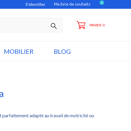
0
Ma liste de souhaits
S'identifier
PANIER: 0
MOBILIER
BLOG
a
parfaitement adapté au travail de motricité ou