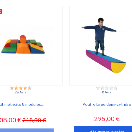
€
26 Avis
0 Avis
it motricité 8 modules...
Poutre large demi-cylindre
rix
Prix
Prix
295,00 €
08,00 €
218,00 €
habituel
Ajouter au panier