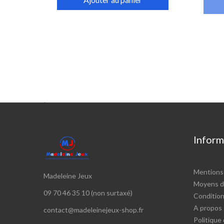

Inform
Mentions 
Madeleine Jeux
Moyens d
09 70 46 35 10 (non surtaxé)
Conditions
A propos
contact@madeleinejeux-shop.fr
Politique 