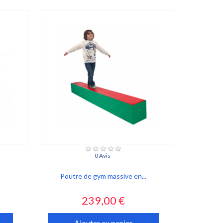
0 Avis
Poutre de gym massive en...
Prix
239,00 €
Ajouter au panier