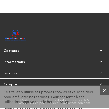



Contacts

Informations

Services

Compte
Ce site Web utilise ses propres cookies et ceux de tiers
pour améliorer nos services. Pour consentir à son
Madeleine Jeux © Tous droits réservés 2026
utilisation, appuyez sur le bouton Accepter.
Icônes créés par Freepik sur www.flaticon.com
Politique de cookies
Personnaliser les cookies