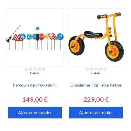
0 Avis
0 Avis
Parcours de circulation...
Draisienne Top Trike Petite
Prix
Prix
149,00 €
229,00 €
Ajouter au panier
Ajouter au panier