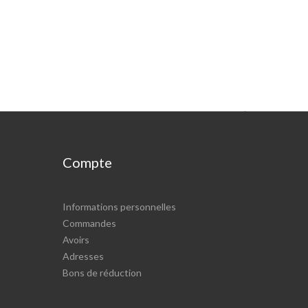

Compte
Informations personnelles
Commandes
Avoirs
Adresses
Bons de réduction