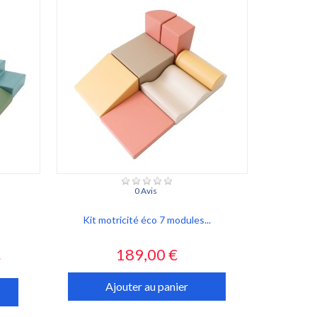
0 Avis
Kit motricité éco 7 modules...
Prix
189,00 €
€
Ajouter au panier