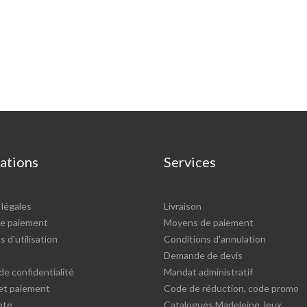
ations
Services
légales
Livraison
e paiement
Moyens de paiement
 d'utilisation
Conditions d'annulation
Demande de devis
de confidentialité
Mandat administratif
 et paiement
Code de réduction, code promo
pte
Catalogues Madeleine Jeux