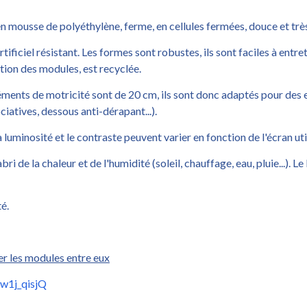
 mousse de polyéthylène, ferme, en cellules fermées, douce et très
ificiel résistant. Les formes sont robustes, ils sont faciles à entre
ation des modules, est recyclée.
léments de motricité sont de 20 cm, ils sont donc adaptés pour des 
iatives, dessous anti-dérapant...).
la luminosité et le contraste peuvent varier en fonction de l'écran uti
ri de la chaleur et de l'humidité (soleil, chauffage, eau, pluie...). 
é.
er les modules entre eux
3w1j_qisjQ