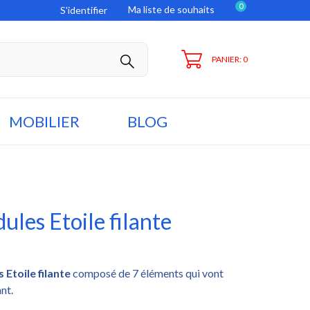
0
Ma liste de souhaits
S'identifier
PANIER: 0
MOBILIER
BLOG
ules Etoile filante
Etoile filante
composé de 7 éléments qui vont
nt.