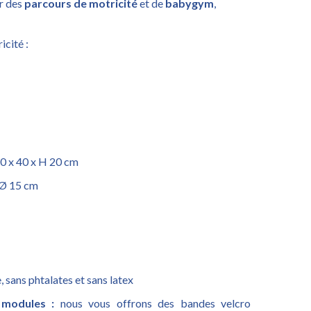
r des
parcours de motricité
et de
babygym
,
cité :
20 x 40 x H 20 cm
x Ø 15 cm
 sans phtalates et sans latex
s modules :
nous vous offrons des bandes velcro