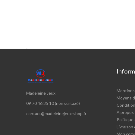

Inform
Mentions 
Madeleine Jeux
Moyens d
09 70 46 35 10 (non surtaxé)
Conditions
A propos
contact@madeleinejeux-shop.fr
Politique 
Livraison
Mon com