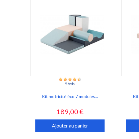
9 Avis
Kit motricité éco 7 modules...
Kit
Prix
189,00 €
Ajouter au panier