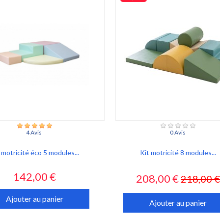
4 Avis
0 Avis
 motricité éco 5 modules...
Kit motricité 8 modules...
Prix
Prix
Prix
142,00 €
208,00 €
218,00 
habituel
Ajouter au panier
Ajouter au panier