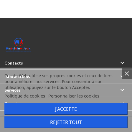



Contacts
Ce site Web utilise ses propres cookies et ceux de tiers

Informations
pour améliorer nos services. Pour consentir à son
utilisation, appuyez sur le bouton Accepter.

Services
Politique de cookies
Personnaliser les cookies

Compte
J'ACCEPTE
REJETER TOUT
Madeleine Jeux © Tous droits réservés 2026
Icônes créés par Freepik sur www.flaticon.com