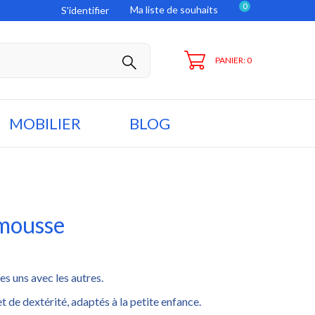
0
Ma liste de souhaits
S'identifier
PANIER: 0
MOBILIER
BLOG
 mousse
es uns avec les autres.
t de dextérité, adaptés à la petite enfance.