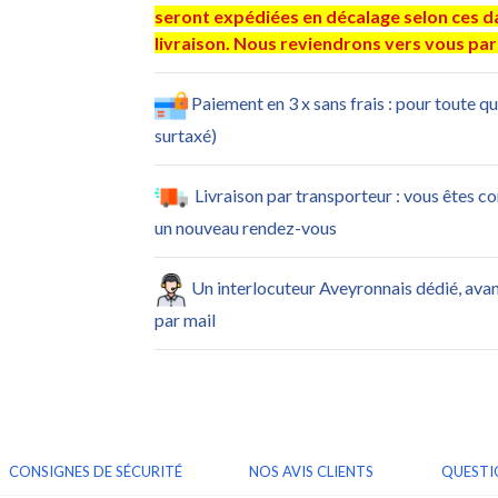
seront expédiées en décalage selon ces dat
livraison. Nous reviendrons vers vous par 
Paiement en 3 x sans frais : pour toute q
surtaxé)
Livraison par transporteur : vous êtes c
un nouveau rendez-vous
Un interlocuteur Aveyronnais dédié, ava
par mail
CONSIGNES DE SÉCURITÉ
NOS AVIS CLIENTS
QUESTI