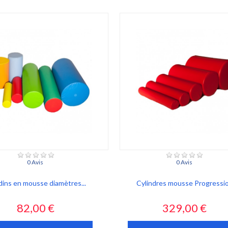
0 Avis
0 Avis
ins en mousse diamètres...
Cylindres mousse Progressi
Prix
Prix
82,00 €
329,00 €