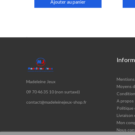
Ajouter au panier

Inform
Mentions 
Madeleine Jeux
Moyens d
09 70 46 35 10 (non surtaxé)
Conditions
A propos
contact@madeleinejeux-shop.fr
Politique 
Livraison
Mon com
Nous con