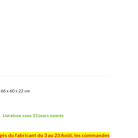
 66 x 60 x 22 cm
Livraison sous 15 jours ouvrés
ngés du fabricant du 3 au 23 Août, les commandes