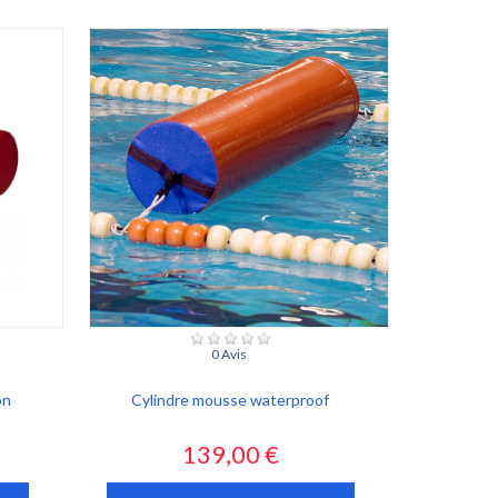
0 Avis
on
Cylindre mousse waterproof
Prix
139,00 €