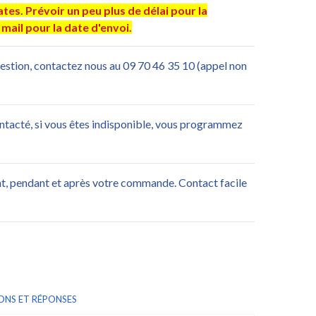
es. Prévoir un peu plus de délai pour la
mail pour la date d'envoi.
uestion, contactez nous au 09 70 46 35 10 (appel non
ontacté, si vous êtes indisponible, vous programmez
nt, pendant et après votre commande. Contact facile
ONS ET RÉPONSES