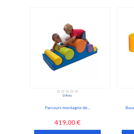
0 Avis
Parcours montagne de...
Boud
Prix
419,00 €