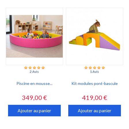
2 Avis
1 Avis
Piscine en mousse...
Kit modules pont-bascule
Prix
Prix
349,00 €
419,00 €
Ajouter au panier
Ajouter au panier