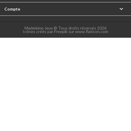

Compte
Madeleine Jeux © Tous droits réservés 2026
Icônes créés par Freepik sur www.flaticon.com