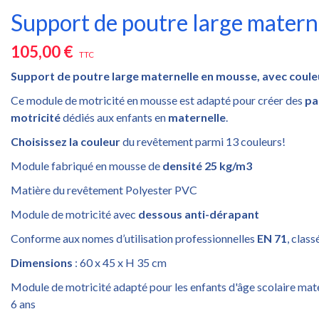
Support de poutre large matern
105,00 €
TTC
Support de poutre large maternelle en mousse, avec couleu
Ce module de motricité en mousse est adapté pour créer des
pa
motricité
dédiés aux enfants en
maternelle
.
Choisissez la couleur
du revêtement parmi 13 couleurs!
Module fabriqué en mousse de
densité 25 kg/m3
Matière du revêtement Polyester PVC
Module de motricité avec
dessous anti-dérapant
Conforme aux nomes d’utilisation professionnelles
EN 71
, class
Dimensions
: 60 x 45 x H 35 cm
Module de motricité adapté pour les enfants d'âge scolaire mate
6 ans