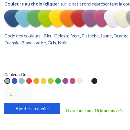
Couleurs au choix (cliquer
sur le petit rond représentant la cou
Code des couleurs : Bleu, Céleste, Vert, Pistache, Jaune, Orange,
Fuchsia, Blanc, Ivoire, Gris, Noir
Couleur: Gris
Bleu
Céleste
Rouge
Orange
Jaune
Pistache
Vert
Violet
Fuchsia
Ivoire
Blanc
Noir
Gris
S
S
S
S
S
S
S
S
S
S
S
S
Ajouter au panier
Livraison sous 15 jours ouvrés