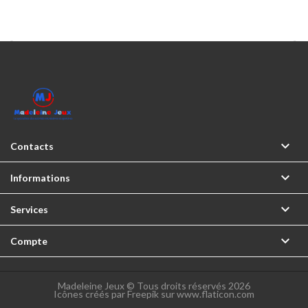



Contacts

Informations

Services

Compte
Madeleine Jeux © Tous droits réservés 2026
Icônes créés par Freepik sur www.flaticon.com