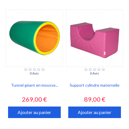
0 Avis
0 Avis
Tunnel géant en mousse...
Support cylindre maternelle
Prix
Prix
269,00 €
89,00 €
Ajouter au panier
Ajouter au panier