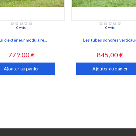
0 Avis
0 Avis
r d'extérieur modulaire...
Les tubes sonores verticau
Prix
Prix
779,00 €
845,00 €
Ajouter au panier
Ajouter au panier