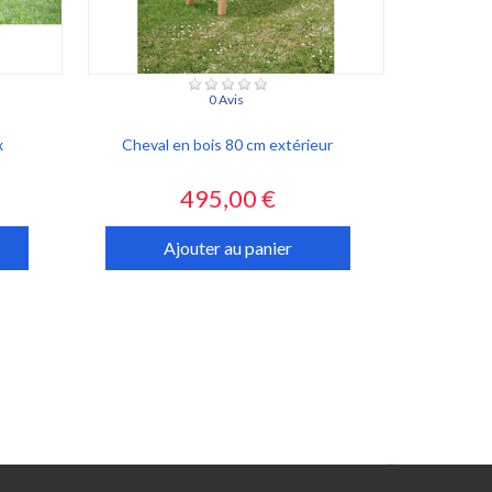
0 Avis
x
Cheval en bois 80 cm extérieur
Prix
495,00 €
Ajouter au panier
