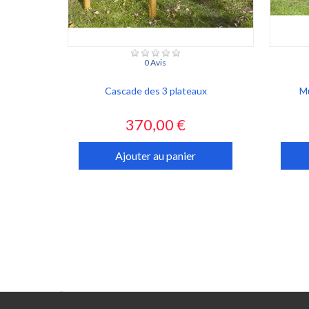
0 Avis
Cascade des 3 plateaux
Mu
Prix
370,00 €
Ajouter au panier
