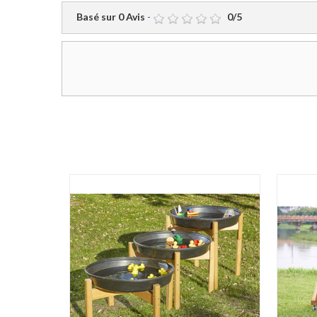
Basé sur
0
Avis
-
0
/
5