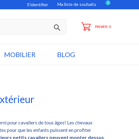
0
Ma liste de souhaits
S'identifier
PANIER: 0
MOBILIER
BLOG
xtérieur
erni pour cavaliers de tous âges! Les chevaux
tes pour que les enfants puissent en profiter
sieurs petits cavaliers peuvent monter dessus
.