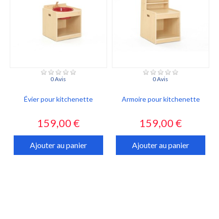
0 Avis
0 Avis
Évier pour kitchenette
Armoire pour kitchenette
Prix
Prix
159,00 €
159,00 €
Ajouter au panier
Ajouter au panier