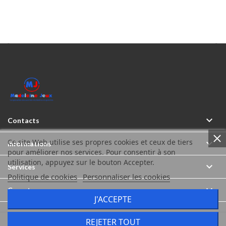



Contacts
Ce site Web utilise ses propres cookies et ceux de tiers

Informations
pour améliorer nos services. Pour consentir à son
utilisation, appuyez sur le bouton Accepter.

Services
Politique de cookies
Personnaliser les cookies

Compte
J'ACCEPTE
REJETER TOUT
Madeleine Jeux © Tous droits réservés 2026