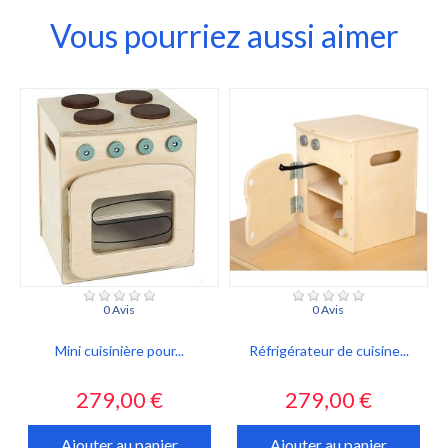
Vous pourriez aussi aimer
0 Avis
0 Avis
Mini cuisinière pour...
Réfrigérateur de cuisine...
Prix
Prix
279,00 €
279,00 €
Ajouter au panier
Ajouter au panier