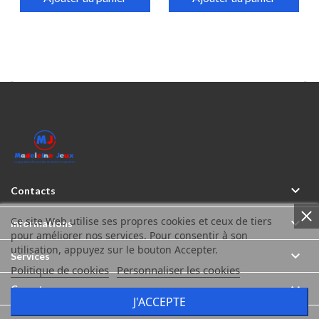



Contacts
Ce site Web utilise ses propres cookies et ceux de tiers

Informations
pour améliorer nos services. Pour consentir à son
utilisation, appuyez sur le bouton Accepter.

Services
Politique de cookies
Personnaliser les cookies

Compte
J'ACCEPTE