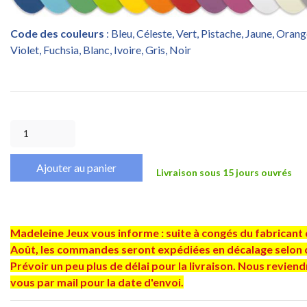
Code des couleurs
: Bleu, Céleste, Vert, Pistache, Jaune, Oran
Violet, Fuchsia, Blanc, Ivoire, Gris, Noir
Ajouter au panier
Livraison sous 15 jours ouvrés
Madeleine Jeux vous informe : suite à congés du fabricant 
Août, les commandes seront expédiées en décalage selon 
Prévoir un peu plus de délai pour la livraison. Nous revien
vous par mail pour la date d'envoi.