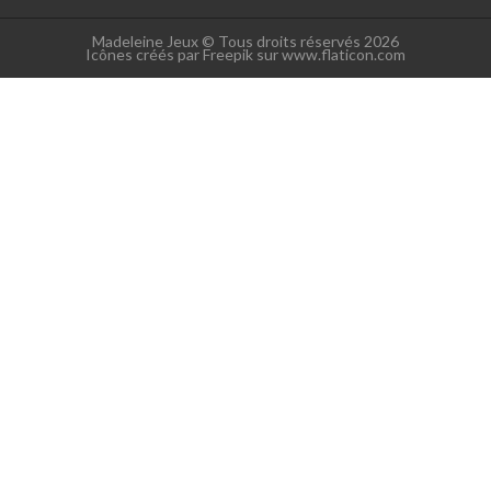
Madeleine Jeux © Tous droits réservés 2026
Icônes créés par Freepik sur www.flaticon.com