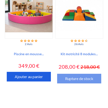
2 Avis
26 Avis
Piscine en mousse...
Kit motricité 8 modules...
Prix
Prix
Prix
349,00 €
208,00 €
218,00 €
habituel
Ajouter au panier
Rupture de stock