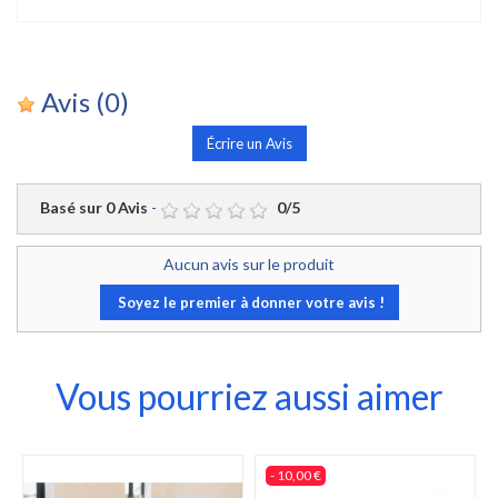
Avis
(0)
Écrire un Avis
Basé sur
0
Avis
-
0
/
5
Aucun avis sur le produit
Soyez le premier à donner votre avis !
Vous pourriez aussi aimer
- 10,00 €