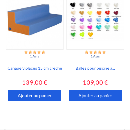
1 Avis
1 Avis
Canapé 3 places 15 cm crèche
Balles pour piscine à...
Prix
Prix
139,00 €
109,00 €
Ajouter au panier
Ajouter au panier

