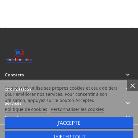



Contacts
Ce site Web utilise ses propres cookies et ceux de tiers

Informations
pour améliorer nos services. Pour consentir à son
utilisation, appuyez sur le bouton Accepter.

Services
Politique de cookies
Personnaliser les cookies

Compte
J'ACCEPTE
REJETER TOUT
Madeleine Jeux © Tous droits réservés 2026