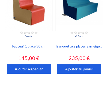
0 Avis
0 Avis
Fauteuil 1 place 30 cm
Banquette 2 places Sarneige...
Prix
Prix
145,00 €
235,00 €
Ajouter au panier
Ajouter au panier