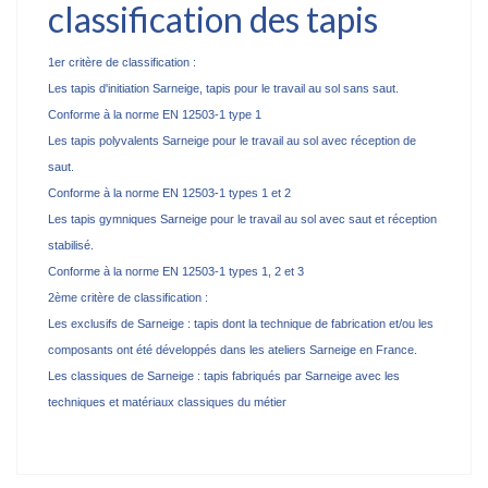
classification des tapis
1er critère de classification :
Les tapis d'initiation
Sarneige
, tapis pour le travail au sol sans saut.
Conforme à la norme EN 12503-1 type 1
Les tapis polyvalents
Sarneige
pour le travail au sol avec réception de
saut.
Conforme à la norme EN 12503-1 types 1 et 2
Les tapis gymniques
Sarneige
pour le travail au sol avec saut et réception
stabilisé.
Conforme à la norme EN 12503-1 types 1, 2 et 3
2ème critère de classification :
Les exclusifs de
Sarneige
: tapis dont la technique de fabrication et/ou les
composants ont été développés dans les ateliers
Sarneige
en France.
Les classiques de
Sarneige
: tapis fabriqués par
Sarneige
avec les
techniques et matériaux classiques du métier