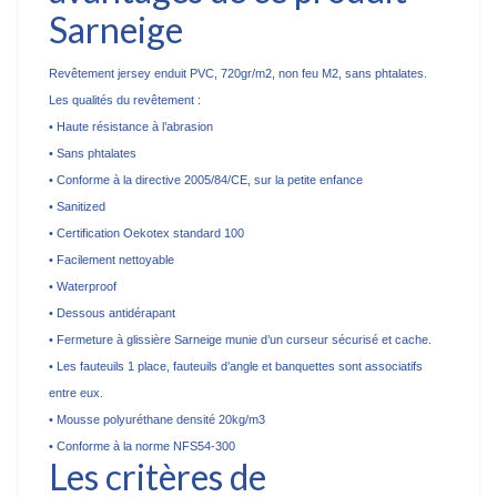
Sarneige
Revêtement jersey enduit PVC, 720gr/m2, non feu M2, sans phtalates.
Les qualités du revêtement :
• Haute résistance à l’abrasion
• Sans phtalates
• Conforme à la directive 2005/84/CE, sur la petite enfance
•
Sanitized
• Certification
Oekotex
standard 100
• Facilement nettoyable
• Waterproof
• Dessous antidérapant
• Fermeture à glissière
Sarneige
munie d’un curseur sécurisé et cache.
• Les fauteuils 1 place, fauteuils d’angle et banquettes sont associatifs
entre eux.
• Mousse polyuréthane densité 20kg/m3
• Conforme à la norme NFS54-300
Les critères de