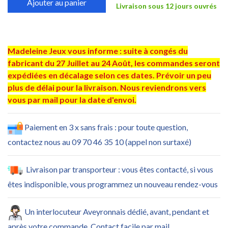
Ajouter au panier
Livraison sous 12 jours ouvrés
Madeleine Jeux vous informe : suite à congés du
fabricant du 27 Juillet au 24 Août, les commandes seront
expédiées en décalage selon ces dates. Prévoir un peu
plus de délai pour la livraison. Nous reviendrons vers
vous par mail pour la date d'envoi.
Paiement en 3 x sans frais : pour toute question,
contactez nous au 09 70 46 35 10 (appel non surtaxé)
Livraison par transporteur : vous êtes contacté, si vous
êtes indisponible, vous programmez un nouveau rendez-vous
Un interlocuteur Aveyronnais dédié, avant, pendant et
après votre commande. Contact facile par mail