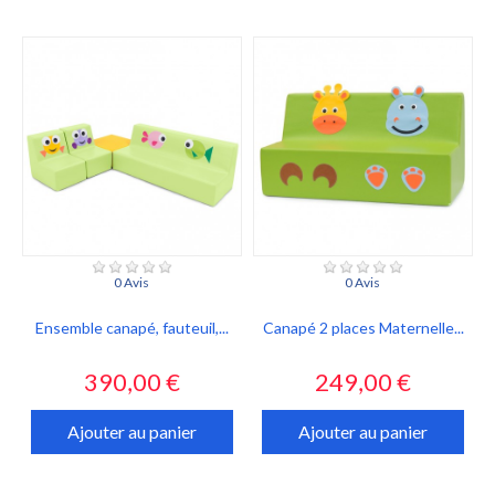
0 Avis
0 Avis
Ensemble canapé, fauteuil,...
Canapé 2 places Maternelle...
Prix
Prix
390,00 €
249,00 €
Ajouter au panier
Ajouter au panier