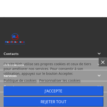



Contacts
Ce site Web utilise ses propres cookies et ceux de tiers

Informations
pour améliorer nos services. Pour consentir à son
utilisation, appuyez sur le bouton Accepter.

Services
Politique de cookies
Personnaliser les cookies

Compte
J'ACCEPTE
REJETER TOUT
Madeleine Jeux © Tous droits réservés 2026
Icônes créés par Freepik sur www.flaticon.com