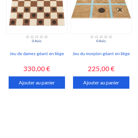
0 Avis
0 Avis
Jeu de dames géant en liège
Jeu du morpion géant en liège
Prix
Prix
330,00 €
225,00 €
Ajouter au panier
Ajouter au panier