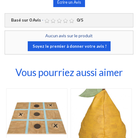
Écrire un Avis
Basé sur
0
Avis
-
0
/
5
Aucun avis sur le produit
Soyez le premier à donner votre avis !
Vous pourriez aussi aimer