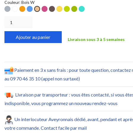
Couleur: Bois W
Gris
Blanc
Orange
Bleu
Fuchsia
Wengé
Tournesol
Tilleul
Vert
Turquoise
Bois
S
pomme
W
Ajouter au panier
Livraison sous 3 à 5 semaines
Paiement en 3 x sans frais : pour toute question, contactez
au 09 70 46 35 10 (appel non surtaxé)
Livraison par transporteur : vous êtes contacté, si vous ête
indisponible, vous programmez un nouveau rendez-vous
Un interlocuteur Aveyronnais dédié, avant, pendant et aprè
votre commande. Contact facile par mail