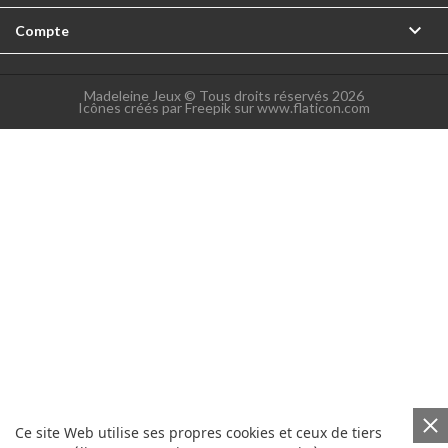

Compte
Madeleine Jeux © Tous droits réservés 2026
Icônes créés par Freepik sur www.flaticon.com
Ce site Web utilise ses propres cookies et ceux de tiers