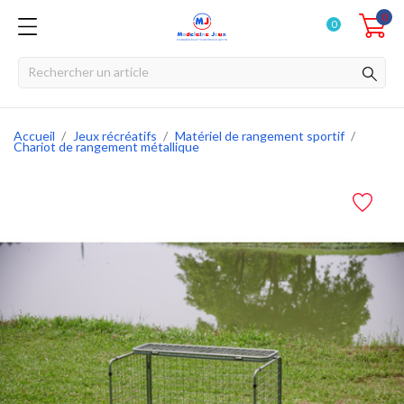
0
0
Accueil
Jeux récréatifs
Matériel de rangement sportif
Chariot de rangement métallique