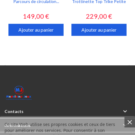
Parcours de circulation...
Trottinette Top Trike Petite
Prix
Prix
149,00 €
229,00 €
Ajouter au panier
Ajouter au panier



Contacts
Ce site Web utilise ses propres cookies et ceux de tiers

Informations
pour améliorer nos services. Pour consentir à son