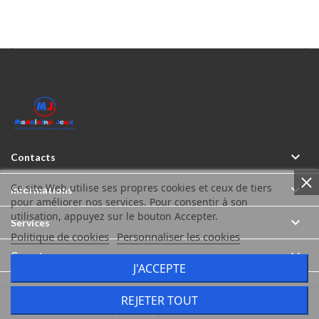



Contacts
Ce site Web utilise ses propres cookies et ceux de tiers

Informations
pour améliorer nos services. Pour consentir à son
utilisation, appuyez sur le bouton Accepter.

Services
Politique de cookies
Personnaliser les cookies

Compte
J'ACCEPTE
REJETER TOUT
Madeleine Jeux © Tous droits réservés 2026
Icônes créés par Freepik sur www.flaticon.com