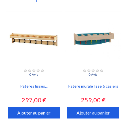
0 Avis
0 Avis
Patères lisses...
Patère murale lisse 6 casiers
Prix
Prix
297,00 €
259,00 €
Ajouter au panier
Ajouter au panier