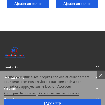
Ajouter au panier
Ajouter au panier



Contacts
Ce site Web utilise ses propres cookies et ceux de tiers

Informations
pour améliorer nos services. Pour consentir à son
utilisation, appuyez sur le bouton Accepter.

Services
Politique de cookies
Personnaliser les cookies

Compte
J'ACCEPTE