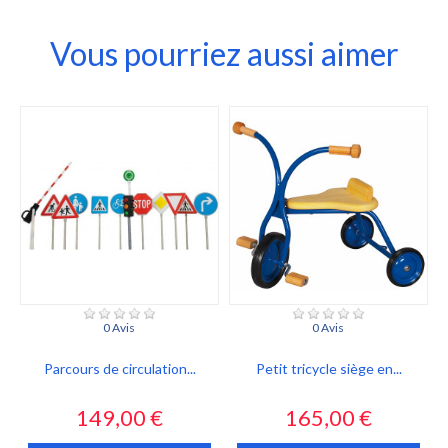
Vous pourriez aussi aimer
0 Avis
0 Avis
Parcours de circulation...
Petit tricycle siège en...
Prix
Prix
149,00 €
165,00 €