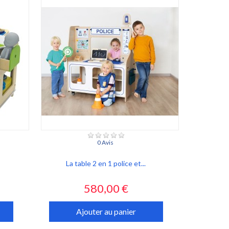
0 Avis
La table 2 en 1 police et...
Prix
580,00 €
Ajouter au panier