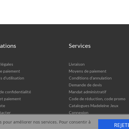
ations
Services
légales
Livraison
e paiement
Moyens de paiement
 d'utilisation
Conditions d'annulation
Demande de devis
de confidentialité
Mandat administratif
 et paiement
Code de réduction, code promo
pte
Catalogues Madeleine Jeux
tacter
Connexion
rs pour améliorer nos services. Pour consentir à
REJET