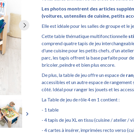
Les photos montrent des articles suppléme
(voitures, ustensiles de cuisine, petits acc
Elle est idéale pour les salles de groupe et le je
Cette table thématique multifonctionnelle
st
comprend quatre tapis de jeu interchangeables
d'une cuisine pour les petits chefs, d'un atelie
parc, les tapis offrent la base parfaite pour des
bricoler, peindre et bien plus encore.
De plus, la table de jeu offre un espace de
ran
accessibles et un autre espace de rangement so
côté. Idéal pour ranger les jouets et les access
La Table de jeu de rôle 4 en 1 contient :
- 1 table
keyboard_arrow_right
- 4 tapis de jeu XL en tissu (cuisine / atelier / vi
- 4 cartes à insérer, imprimées recto verso (cuisi