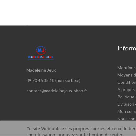

Inform
Mentions 
Madeleine Jeux
Moyens d
09 70 46 35 10 (non surtaxé)
Conditions
A propos
contact@madeleinejeux-shop.fr
Politique 
Livraison
Mon com
Nous con
Ce site Web utilise ses propres cookies et ceux de tie
son utilisation, appuyez sur le bouton Accepter.