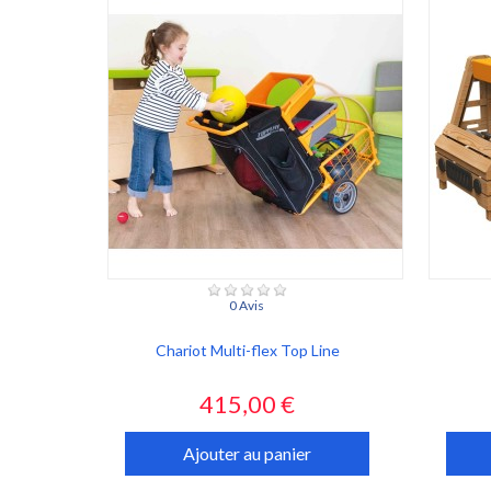
0 Avis
Chariot Multi-flex Top Line
Prix
415,00 €
Ajouter au panier