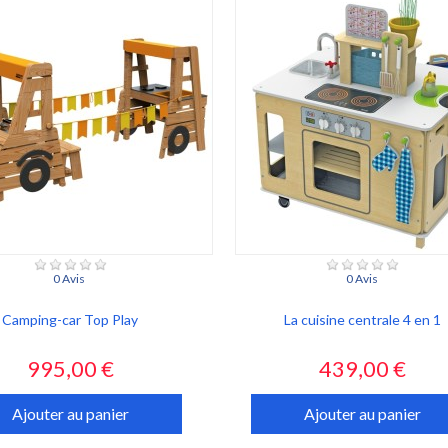
0 Avis
0 Avis
Camping-car Top Play
La cuisine centrale 4 en 1
Prix
Prix
995,00 €
439,00 €
Ajouter au panier
Ajouter au panier