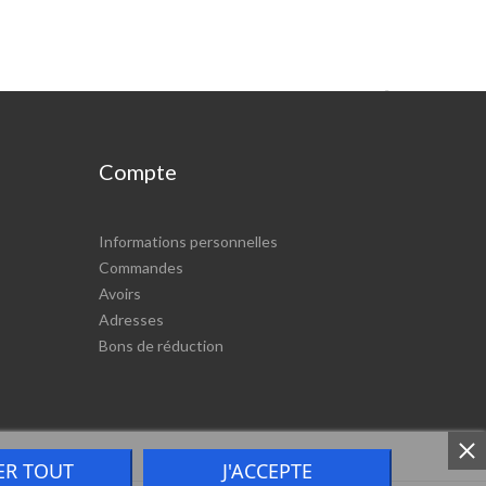

Compte
Informations personnelles
Commandes
Avoirs
Adresses
Bons de réduction
ER TOUT
J'ACCEPTE