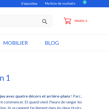
0
Ma liste de souhaits
S'identifier
PANIER: 0
MOBILIER
BLOG
en 1
 jeu avec quatre décors et arrière-plans
! Parc,
uvent commencer. Et quand vient l'heure de ranger les
ion, ils se rangent facilement dans les deux tiroirs.