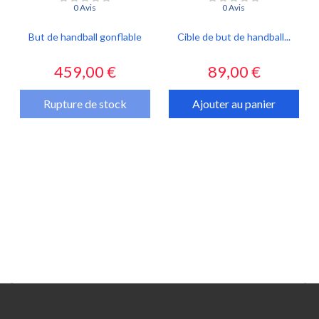
0 Avis
0 Avis
But de handball gonflable
Cible de but de handball...
Prix
Prix
459,00 €
89,00 €
Rupture de stock
Ajouter au panier

