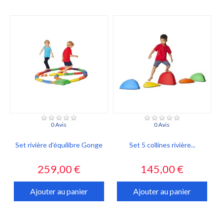
0 Avis
0 Avis
Set rivière d'équilibre Gonge
Set 5 collines rivière...
Prix
Prix
259,00 €
145,00 €
Ajouter au panier
Ajouter au panier