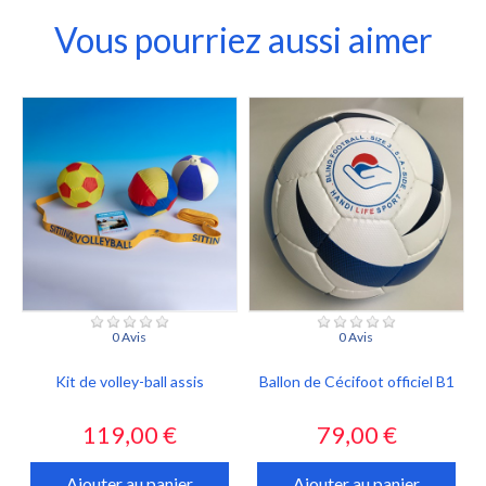
Vous pourriez aussi aimer
0 Avis
0 Avis
Kit de volley-ball assis
Ballon de Cécifoot officiel B1
Prix
Prix
119,00 €
79,00 €
Ajouter au panier
Ajouter au panier