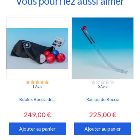
Vous pourriez aussi aimer
1 Avis
0 Avis
Boules Boccia de...
Rampe de Boccia
Prix
Prix
249,00 €
225,00 €
Ajouter au panier
Ajouter au panier