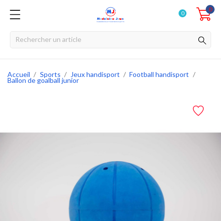
0
0
Accueil
Sports
Jeux handisport
Football handisport
Ballon de goalball junior