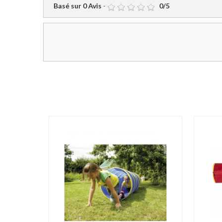
Basé sur
0
Avis
-
0
/
5