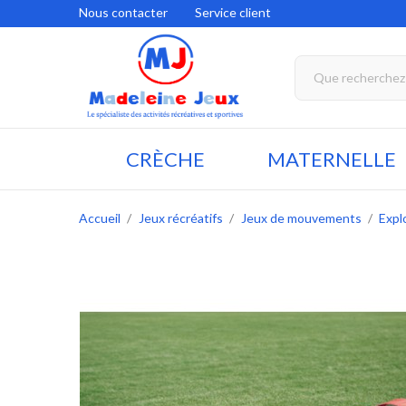
Nous contacter
Service client
CRÈCHE
MATERNELLE
Accueil
Jeux récréatifs
Jeux de mouvements
Expl