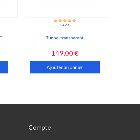
1 Avis
VC
Tunnel transparent
Prix
149,00 €
Ajouter au panier

Compte