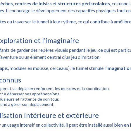
rèches
,
centres de loisirs
et
structures périscolaires
, ce tunne
es. Il encourage le développement des capacités physiques tout en 
s ou traverser le tunnel à leur rythme, ce qui contribue à améliorer
exploration et l’imaginaire
fants de garder des repères visuels pendant le jeu, ce qui est partic
’aventure ou un élément central d’un jeu d’imitation.
pis, modules en mousse, cerceaux), le tunnel stimule l’
imaginatio
econnus
per et se déplacer renforcent les muscles et la coordination.
fant à dépasser ses appréhensions.
lusieurs et l’attente de son tour.
prend à gérer son déplacement.
isation intérieure et extérieure
un usage intensif en collectivité. Il peut être installé aussi bien
en 