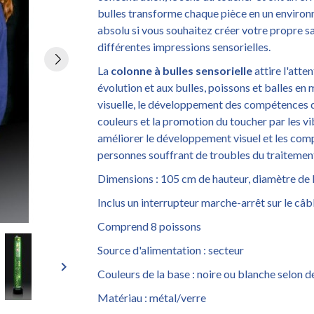
bulles transforme chaque pièce en un envir
absolu si vous souhaitez créer votre propre sa
différentes impressions sensorielles.
La
colonne à bulles sensorielle
attire l'atte
évolution et aux bulles, poissons et balles en
visuelle, le développement des compétences de
couleurs et la promotion du toucher par les vib
améliorer le développement visuel et les co
personnes souffrant de troubles du traitement
Dimensions : 105 cm de hauteur, diamètre de 
Inclus un interrupteur marche-arrêt sur le câb
Comprend 8 poissons
Source d'alimentation : secteur
keyboard_arrow_right
Couleurs de la base : noire ou blanche selon
Matériau : métal/verre