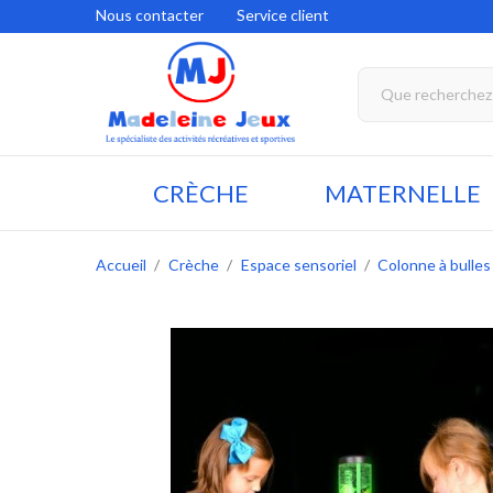
Nous contacter
Service client
CRÈCHE
MATERNELLE
Accueil
Crèche
Espace sensoriel
Colonne à bulles