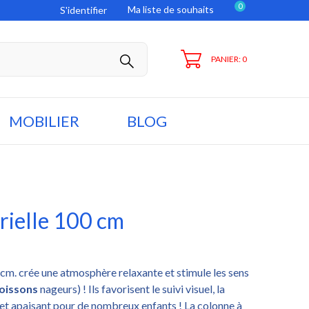
0
Ma liste de souhaits
S'identifier
PANIER: 0
MOBILIER
BLOG
rielle 100 cm
cm. crée une atmosphère relaxante et stimule les sens
oissons
nageurs) ! Ils favorisent le suivi visuel, la
ffet apaisant pour de nombreux enfants ! La colonne à