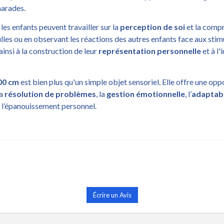
marades.
les enfants peuvent travailler sur la
perception de soi
et la compr
lles ou en observant les réactions des autres enfants face aux stim
ainsi à la construction de leur
représentation personnelle
et à l
100 cm
est bien plus qu'un simple objet sensoriel. Elle offre une op
la
résolution de problèmes
, la
gestion émotionnelle
, l’
adaptabi
 l’épanouissement personnel.
Écrire un Avis