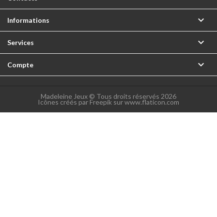

Informations

Services

Compte
Madeleine Jeux © Tous droits réservés 2026
Icônes créés par Freepik sur www.flaticon.com