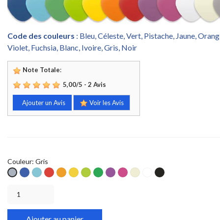
Code des couleurs
: Bleu, Céleste, Vert, Pistache, Jaune, Oran
Violet, Fuchsia, Blanc, Ivoire, Gris, Noir
Note Totale
:
5,00
/
5
-
2
Avis
Ajouter un Avis
Voir les Avis
Couleur: Gris
Bleu
Céleste
Rouge
Orange
Jaune
Pistache
Vert
Violet
Fuchsia
Ivoire
Blanc
Noir
Gris
S
S
S
S
S
S
S
S
S
S
S
S
Ajouter au panier