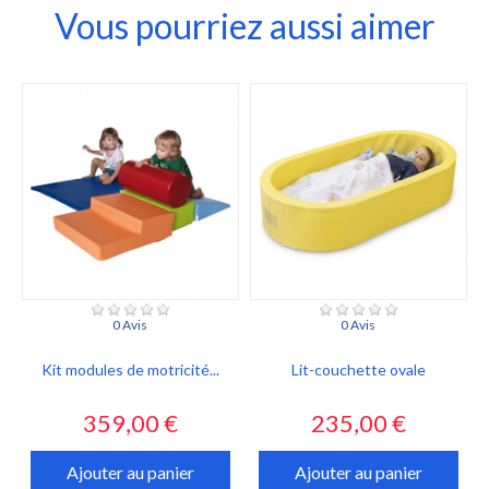
Vous pourriez aussi aimer
0 Avis
0 Avis
Kit modules de motricité...
Lit-couchette ovale
Prix
Prix
359,00 €
235,00 €
Ajouter au panier
Ajouter au panier