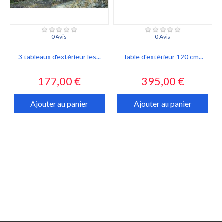
0 Avis
0 Avis
3 tableaux d'extérieur les...
Table d'extérieur 120 cm...
Prix
Prix
177,00 €
395,00 €
Ajouter au panier
Ajouter au panier

