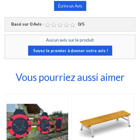
Écrire un Avis
Basé sur
0
Avis
-
0
/
5
Aucun avis sur le produit
Soyez le premier à donner votre avis !
Vous pourriez aussi aimer