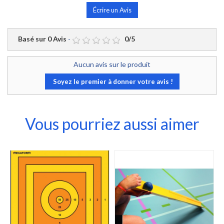
Écrire un Avis
Basé sur
0
Avis
-
0
/
5
Aucun avis sur le produit
Soyez le premier à donner votre avis !
Vous pourriez aussi aimer