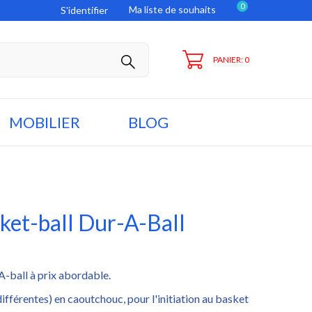
0
Ma liste de souhaits
S'identifier
PANIER: 0
MOBILIER
BLOG
sket-ball Dur-A-Ball
A-ball à prix abordable.
ifférentes) en caoutchouc, pour l'initiation au basket