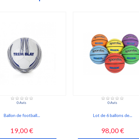
0 Avis
0 Avis
Ballon de football...
Lot de 6 ballons de...
Prix
Prix
19,00 €
98,00 €