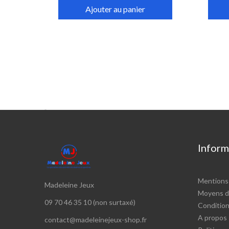
Ajouter au panier

Inform
Mentions 
Madeleine Jeux
Moyens d
09 70 46 35 10 (non surtaxé)
Conditions
A propos
contact@madeleinejeux-shop.fr