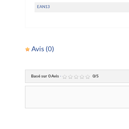
EAN13
Avis
(0)
Basé sur
0
Avis
-
0
/
5