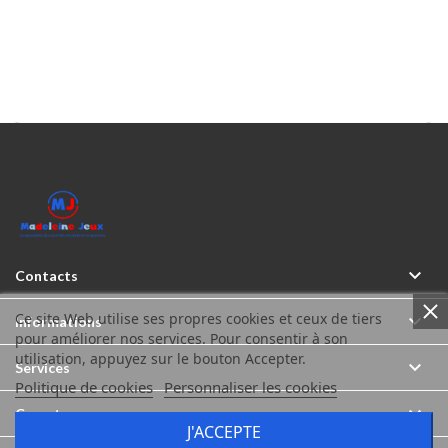



Contacts
Ce site Web utilise ses propres cookies et ceux de tiers

Informations
pour améliorer nos services. Pour consentir à son
utilisation, appuyez sur le bouton Accepter.

Services
Politique de cookies
Personnaliser les cookies

Compte
J'ACCEPTE