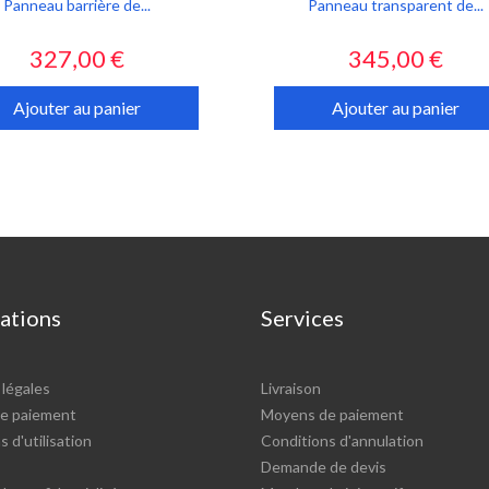
Panneau barrière de...
Panneau transparent de...
Prix
Prix
327,00 €
345,00 €
Ajouter au panier
Ajouter au panier
ations
Services
légales
Livraison
e paiement
Moyens de paiement
 d'utilisation
Conditions d'annulation
Demande de devis