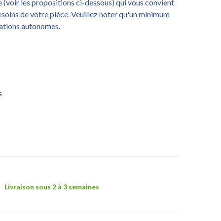
voir les propositions ci-dessous) qui vous convient
esoins de votre pièce. Veuillez noter qu'un minimum
rations autonomes.
s
Livraison sous 2 à 3 semaines