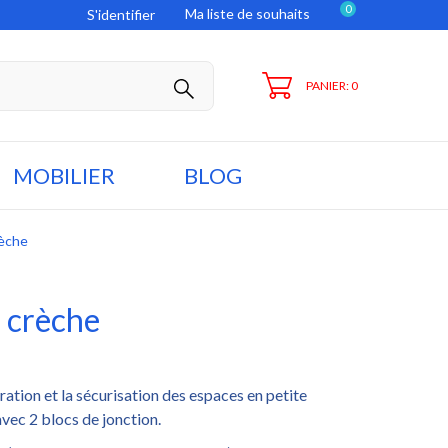
0
Ma liste de souhaits
S'identifier
PANIER: 0
MOBILIER
BLOG
rèche
 crèche
ration et la sécurisation des espaces en petite
vec 2 blocs de jonction.