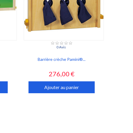
0 Avis
Barrière crèche Pamini®...
Prix
276,00 €
Ajouter au panier