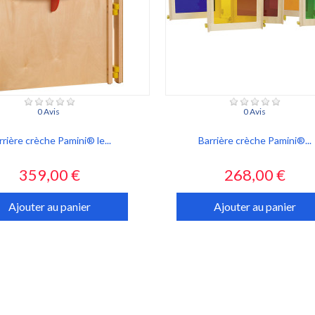
0 Avis
0 Avis
rrière crèche Pamini® le...
Barrière crèche Pamini®...
Prix
Prix
359,00 €
268,00 €
Ajouter au panier
Ajouter au panier