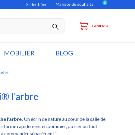
0
Ma liste de souhaits
S'identifier
PANIER: 0
MOBILIER
BLOG
'arbre
i® l'arbre
che
l'arbre.
Un écrin de nature au cœur de la salle de
ransforme rapidement en pommier, poirier ou tout
69, à commander séparément.)