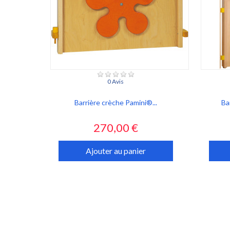
0 Avis
Barrière crèche Pamini®...
Ba
Prix
270,00 €
Ajouter au panier