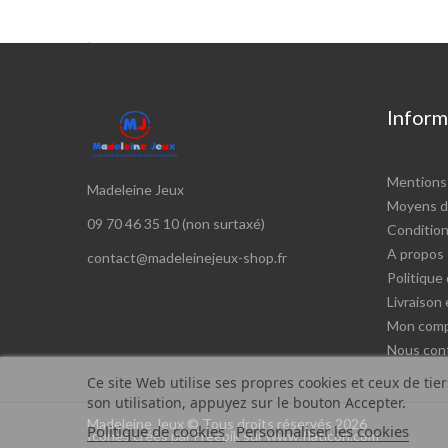

Inform
Mentions 
Madeleine Jeux
Moyens d
09 70 46 35 10 (non surtaxé)
Conditions
A propos
contact@madeleinejeux-shop.fr
Politique 
Livraison
Mon com
Nous con
Ce site Web utilise ses propres cookies et ceux de tie
son utilisation, appuyez sur le bouton Accepter.
Madeleine Jeux © Tous droits réservés 2026
Politique de cookies
Personnaliser les cookies
Icônes créés par Freepik sur www.flaticon.com