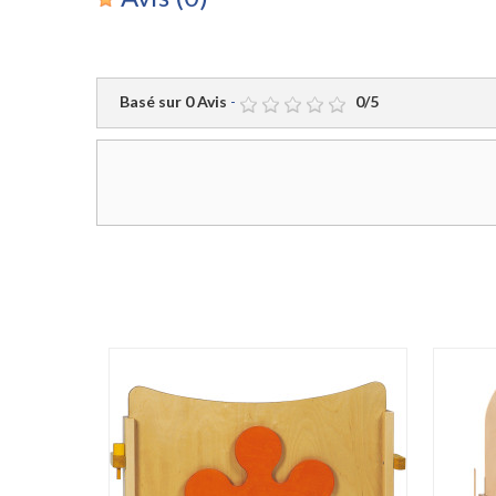
Basé sur
0
Avis
-
0
/
5