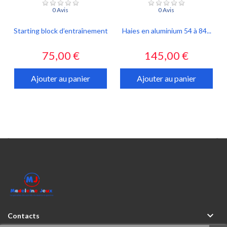
0 Avis
0 Avis
Starting block d’entraînement
Haies en aluminium 54 à 84...
Prix
Prix
75,00 €
145,00 €
Ajouter au panier
Ajouter au panier



Contacts