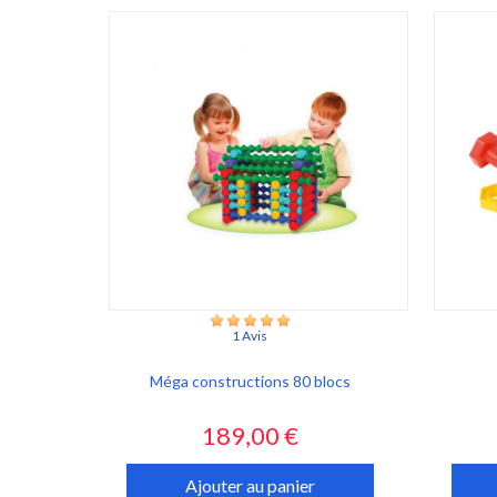
1 Avis
Méga constructions 80 blocs
Prix
189,00 €
Ajouter au panier