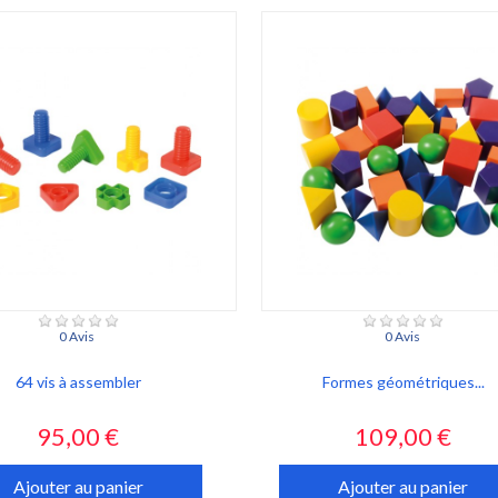
0 Avis
0 Avis
64 vis à assembler
Formes géométriques...
Prix
Prix
95,00 €
109,00 €
Ajouter au panier
Ajouter au panier