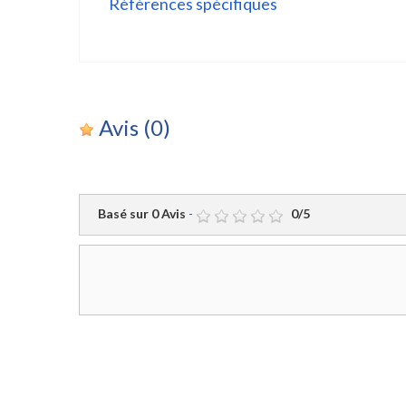
Références spécifiques
Avis
(0)
Basé sur
0
Avis
-
0
/
5