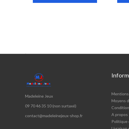

Inform
Mentions 
Madeleine Jeux
Moyens d
09 70 46 35 10 (non surtaxé)
Conditions
A propos
contact@madeleinejeux-shop.fr
Politique 
Livraison