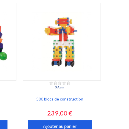
0 Avis
500 blocs de construction
Prix
239,00 €
Ajouter au panier