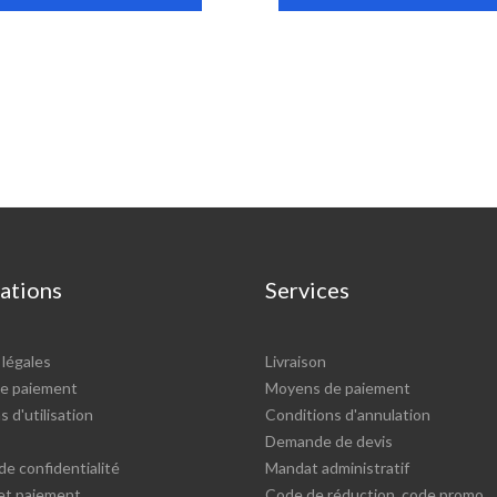
ations
Services
légales
Livraison
e paiement
Moyens de paiement
 d'utilisation
Conditions d'annulation
Demande de devis
de confidentialité
Mandat administratif
 et paiement
Code de réduction, code promo