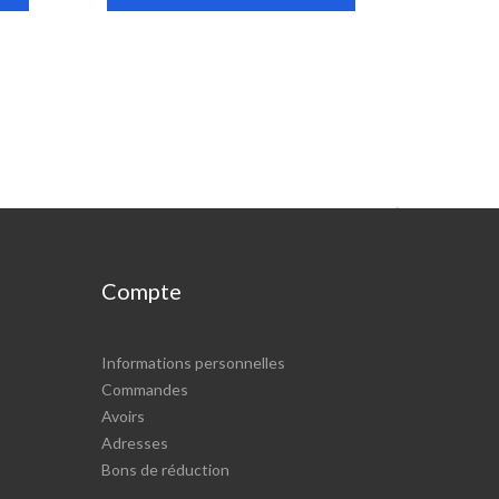

Compte
Informations personnelles
Commandes
Avoirs
Adresses
Bons de réduction