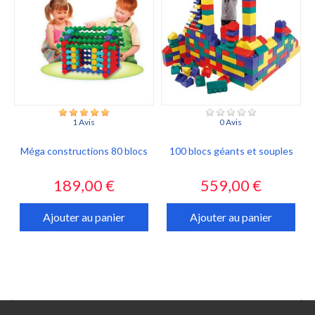
1 Avis
0 Avis
Méga constructions 80 blocs
100 blocs géants et souples
Prix
Prix
189,00 €
559,00 €
Ajouter au panier
Ajouter au panier

