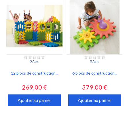
0 Avis
0 Avis
12 blocs de construction...
6 blocs de construction...
Prix
Prix
269,00 €
379,00 €
Ajouter au panier
Ajouter au panier