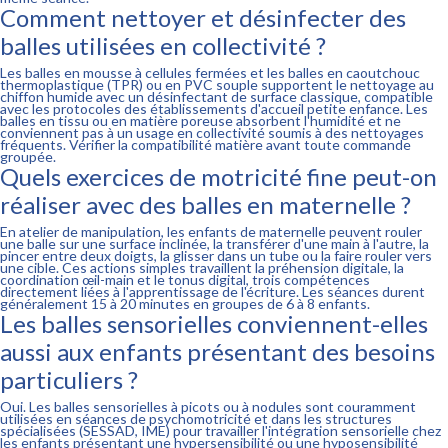
Comment nettoyer et désinfecter des
balles utilisées en collectivité ?
Les balles en mousse à cellules fermées et les balles en caoutchouc
thermoplastique (TPR) ou en PVC souple supportent le nettoyage au
chiffon humide avec un désinfectant de surface classique, compatible
avec les protocoles des établissements d'accueil petite enfance. Les
balles en tissu ou en matière poreuse absorbent l'humidité et ne
conviennent pas à un usage en collectivité soumis à des nettoyages
fréquents. Vérifier la compatibilité matière avant toute commande
groupée.
Quels exercices de motricité fine peut-on
réaliser avec des balles en maternelle ?
En atelier de manipulation, les enfants de maternelle peuvent rouler
une balle sur une surface inclinée, la transférer d'une main à l'autre, la
pincer entre deux doigts, la glisser dans un tube ou la faire rouler vers
une cible. Ces actions simples travaillent la préhension digitale, la
coordination œil-main et le tonus digital, trois compétences
directement liées à l'apprentissage de l'écriture. Les séances durent
généralement 15 à 20 minutes en groupes de 6 à 8 enfants.
Les balles sensorielles conviennent-elles
aussi aux enfants présentant des besoins
particuliers ?
Oui. Les balles sensorielles à picots ou à nodules sont couramment
utilisées en séances de psychomotricité et dans les structures
spécialisées (SESSAD, IME) pour travailler l'intégration sensorielle chez
les enfants présentant une hypersensibilité ou une hyposensibilité