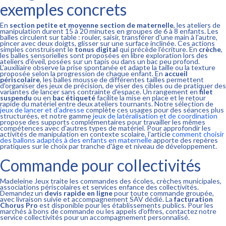
exemples concrets
En
section petite et moyenne section de maternelle
, les ateliers de
manipulation durent 15 à 20 minutes en groupes de 6 à 8 enfants. Les
balles circulent sur table : rouler, saisir, transférer d'une main à l'autre,
pincer avec deux doigts, glisser sur une surface inclinée. Ces actions
simples construisent le
tonus digital
qui précède l'écriture. En
crèche
,
les balles sensorielles sont proposées en libre exploration lors des
ateliers d'éveil, posées sur un tapis ou dans un bac peu profond.
L'auxiliaire observe la prise spontanée et adapte la taille ou la texture
proposée selon la progression de chaque enfant. En
accueil
périscolaire
, les balles mousse de différentes tailles permettent
d'organiser des jeux de précision, de viser des cibles ou de pratiquer des
variantes de lancer sans contrainte d'espace. Un rangement en
filet
suspendu
ou en
bac étiqueté
facilite la mise en place et le retour
rapide du matériel entre deux ateliers tournants. Notre sélection de
jeux de lancer et d'adresse
complète ces usages pour des séances plus
structurées, et notre gamme
jeux de latéralisation et de coordination
propose des supports complémentaires pour travailler les mêmes
compétences avec d'autres types de matériel. Pour approfondir les
activités de manipulation en contexte scolaire, l'article
comment choisir
des ballons adaptés à des enfants en maternelle
apporte des repères
pratiques sur le choix par tranche d'âge et niveau de développement.
Commande pour collectivités
Madeleine Jeux traite les commandes des écoles, crèches municipales,
associations périscolaires et services enfance des collectivités.
Demandez un
devis rapide en ligne
pour toute commande groupée,
avec livraison suivie et accompagnement SAV dédié. La
facturation
Chorus Pro
est disponible pour les établissements publics. Pour les
marchés à bons de commande ou les appels d'offres, contactez notre
service collectivités pour un accompagnement personnalisé.