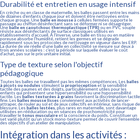
Durabilité et entretien en usage intensif
En crèche ou en classe de maternelle, les balles passent entre les mains
de dizaines d'enfants chaque jour et doivent être nettoyées entre
chaque groupe. Une
balle en mousse
à cellules fermées supporte le
passage au chiffon désinfectant sans se déformer ni se désagréger.
Une
balle en caoutchouc thermoplastique (TPR)
ou en PVC souple
résiste aux désinfectants de surface classiques utilisés en
établissements d'accueil. À l'inverse, une balle en tissu ou en matière
poreuse absorbe l'humidité, retient les germes et se dégrade
rapidement sous les protocoles de nettoyage en vigueur dans les ERP.
La durée de vie réelle d'une balle en collectivité se mesure sur deux à
trois années scolaires : c'est la période sur laquelle évaluer le coût
d'achat, pas sur le prix unitaire initial.
Type de texture selon l'objectif
pédagogique
Toutes les balles ne travaillent pas les mêmes compétences. Les
balles
à picots ou nodules
stimulent la
proprioception
et la sensibilité
tactile des paumes et des doigts, particulièrement utiles pour les
enfants qui présentent une hypersensibilité ou une hyposensibilité
tactile. Les
balles texturées à grains
favorisent la discrimination tactile
fine. Les
balles mousse lisses
conviennent aux activités de lancer-
attraper, de rouler au sol et de jeux collectifs en intérieur, sans risque de
blessure. Les
balles lestées
, plus rares en maternelle, sont davantage
utilisées en rééducation ou en séances de psychomotricité pour
travailler le
tonus musculaire
et la conscience du poids. Constituer un
set varié plutôt qu'un stock mono-texture permet de couvrir l'ensemble
des objectifs d'un atelier de manipulation.
Intégration dans les activités :