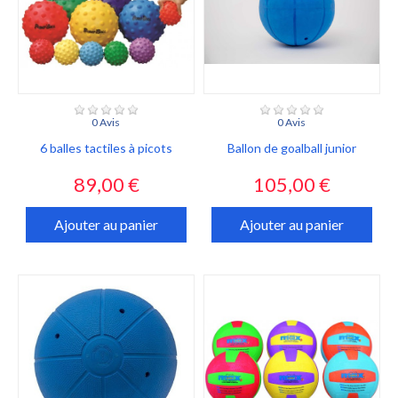
0 Avis
0 Avis
6 balles tactiles à picots
Ballon de goalball junior
Prix
Prix
89,00 €
105,00 €
Ajouter au panier
Ajouter au panier