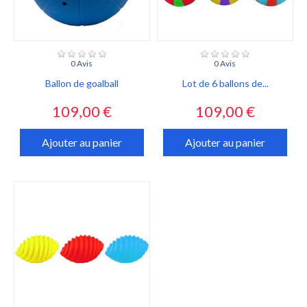
0 Avis
0 Avis
Ballon de goalball
Lot de 6 ballons de...
Prix
Prix
109,00 €
109,00 €
Ajouter au panier
Ajouter au panier