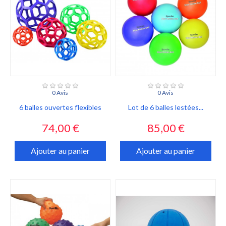
0 Avis
0 Avis
6 balles ouvertes flexibles
Lot de 6 balles lestées...
Prix
Prix
74,00 €
85,00 €
Ajouter au panier
Ajouter au panier