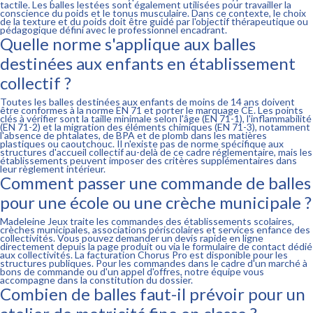
tactile. Les balles lestées sont également utilisées pour travailler la
conscience du poids et le tonus musculaire. Dans ce contexte, le choix
de la texture et du poids doit être guidé par l'objectif thérapeutique ou
pédagogique défini avec le professionnel encadrant.
Quelle norme s'applique aux balles
destinées aux enfants en établissement
collectif ?
Toutes les balles destinées aux enfants de moins de 14 ans doivent
être conformes à la norme EN 71 et porter le marquage CE. Les points
clés à vérifier sont la taille minimale selon l'âge (EN 71-1), l'inflammabilité
(EN 71-2) et la migration des éléments chimiques (EN 71-3), notamment
l'absence de phtalates, de BPA et de plomb dans les matières
plastiques ou caoutchouc. Il n'existe pas de norme spécifique aux
structures d'accueil collectif au-delà de ce cadre réglementaire, mais les
établissements peuvent imposer des critères supplémentaires dans
leur règlement intérieur.
Comment passer une commande de balles
pour une école ou une crèche municipale ?
Madeleine Jeux traite les commandes des établissements scolaires,
crèches municipales, associations périscolaires et services enfance des
collectivités. Vous pouvez demander un devis rapide en ligne
directement depuis la page produit ou via le formulaire de contact dédié
aux collectivités. La facturation Chorus Pro est disponible pour les
structures publiques. Pour les commandes dans le cadre d'un marché à
bons de commande ou d'un appel d'offres, notre équipe vous
accompagne dans la constitution du dossier.
Combien de balles faut-il prévoir pour un