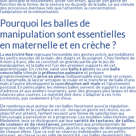
doit anticiper le mouvement, doser son effort, ajuster son geste en
fonction de la forme, de la texture ou du poids de la balle, ce qui stimule
des processus mentaux tels que l’attention, la concentration,
l’adaptation et la mémorisation.
Pourquoi les balles de
manipulation sont essentielles
en maternelle et en crèche ?
La
motricité fine
regroupe l'ensemble des gestes précis qui mobilisent
les petits muscles de la main, des doigts et du poignet. Chez l'enfant de
6 mois à 6 ans, elle se construit en grande partie par le jeu de
manipulation, et la balle est l'un des premiers supports de cet
apprentissage. En crèche, saisir une
balle à picots
ou une
balle
sensorielle
stimule la
préhension palmaire
et prépare
progressivement la
prise en pince
, indispensable pour tenir un crayon.
En maternelle, le lancer-attraper, le rouler et le transférer de balle d'une
main à l'autre développent la
coordination œil-main
et l'ajustement
postural. En périscolaire, les mêmes balles servent de supports aux jeux
d'adresse et aux ateliers tournants, avec des groupes plus larges et des
séances plus courtes. Le matériel doit donc s'adapter à ces trois
contextes, pas seulement à l'un d'eux.
De nombreux jeux autour de ces balles favorisent aussi la régulation
émotionnelle et la confiance en soi : lorsqu’un geste est réussi, ou un
objectif est atteint, l’enfant ressent une forme de satisfaction qui
l’encourage à persévérer et à progresser. Les modèles sélectionnés par
Madeleine Jeux se distinguent par leur
variété de textures, de tailles,
de couleurs et de résistances
, permettant aux professionnels de
proposer des ateliers différenciés, ajustés au niveau de développement
de chaque élève. Que ce soit en séances individuelles ou en petits
groupes, en classe ou en salle de motricité, ces balles deviennent des