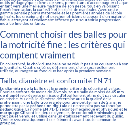
outils pédagogiques riches de sens, permettant d’accompagner chaque
enfant vers une meilleure maîtrise de son geste, tout en valorisant
l’expérimentation, la curiosité et le plaisir de manipuler. Avec cette
gamme pensée pour la maternelle et les premières années de l’école
primaire, les enseignants et psychomotriciens disposent d’un matériel
fiable, attrayant et réellement efficace pour soutenir la progression
motrice fine des enfants.
Comment choisir des balles pour
la motricité fine : les critères qui
comptent vraiment
En collectivité, le choix d'une balle ne se réduit pas à sa couleur ou à son
prix unitaire. Quatre critères déterminent si elle sera réellement
utilisée, ou rangée au fond d'un bac après la première semaine.
Taille, diamètre et conformité EN 71
Le
diamètre de la balle
est le premier critère de sécurité physique.
Pour les enfants de moins de 36 mois, toute balle de moins de
45 mm
de diamètre
présente un risque d'étouffement et ne doit pas circuler
en crèche. Au-delà, le diamètre détermine aussi la qualité de la
préhension : une balle trop grande pour une petite main de 2 ans ne
permettra pas la
préhension digitale
et ne remplira pas sa fonction
pédagogique. La norme
EN 71-1
(sécurité mécanique et physique) et le
marquage CE
sont les deux exigences de conformité minimales pour
tout jouet vendu et utilisé dans un établissement recevant du public.
Vérifier systématiquement ces éléments avant toute commande
groupée.